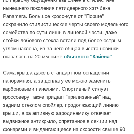
по первому ощущению выполнен в стилистике
нынешнего поколения пятидверного хэтчбека
Panamera. Большое кросс-купе от "Порше"
сохранило стилистические черты своего модельного
семейства по сути лишь в лицевой части, даже
стойки лобового стекла встали под более острым
углом наклона, из-за чего общая высота новинки
оказалась на 20 мм ниже
обычного "Кайена"
.
Сама крыша даже в стандартном оснащении
панорамная, а за доплату ее можно заменить
карбоновыми панелями. Спортивный силуэт
кроссоверу также придает "прилизанный" над
задним стеклом спойлер, продолжающий линию
крыши, а за активную аэродинамику отвечает
выдвижное антикрыло, спрятанное в секции над
фонарями и выдвигающееся на скорости свыше 90