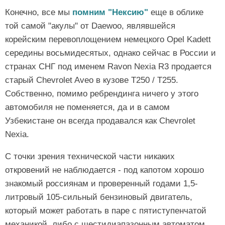
Конечно, все мы
помним "Нексию"
еще в облике
той самой "акулы" от Daewoo, являвшейся
корейским перевоплощением немецкого Opel Kadett
середины восьмидесятых, однако сейчас в России и
странах СНГ под именем Ravon Nexia R3 продается
старый Chevrolet Aveo в кузове T250 / T255.
Собственно, помимо ребрендинга ничего у этого
автомобиля не поменяется, да и в самом
Узбекистане он всегда продавался как Chevrolet
Nexia.
С точки зрения технической части никаких
откровений не наблюдается - под капотом хорошо
знакомый россиянам и проверенный годами 1,5-
литровый 105-сильный бензиновый двигатель,
который может работать в паре с пятиступенчатой
механикой, либо с шестидиапазонным автоматом