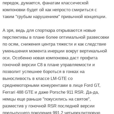
передок, думается, фанатам классической
компоновки будет ой как непросто смириться с
таким "грубым нарушением" привычной концепции.
А зря, ведь для спорткара открываются новые
перспективы в плане более оптимальной развесовки
по осям, снижения центра тяжести и как следствие
уменьшения момента инерции вокруг вертикальной
оси. Особенно новая компоновка даст профита
гоночной версии C8 в плане управляемости и
позволит успешнее бороться в гонках на
выносливость в классе LM-GTE со
среднемоторными конкурентами в лице Ford GT,
Ferrari 488 GTE и даже Porsche 911 RSR. Да-да,
немцы еще раньше "покусились на святое",
разместив у гоночной RSR последней версии
предыдущего поколения 991.2 четырехлитровую