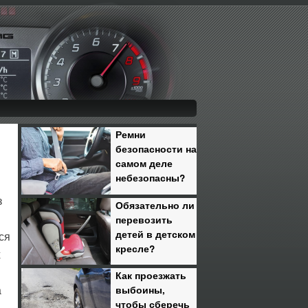
Ремни
безопасности на
самом деле
небезопасны?
з
Обязательно ли
перевозить
детей в детском
ся
кресле?
х
Как проезжать
выбоины,
а
чтобы сберечь