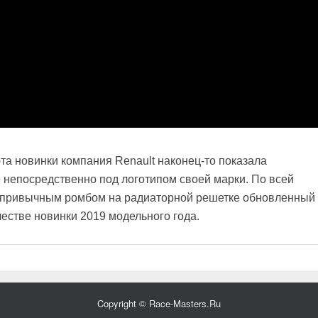
та новинки компания Renault наконец-то показала
 непосредственно под логотипом своей марки. По всей
 с привычным ромбом на радиаторной решетке обновленный
честве новинки 2019 модельного года.
Copyright © Race-Masters.Ru