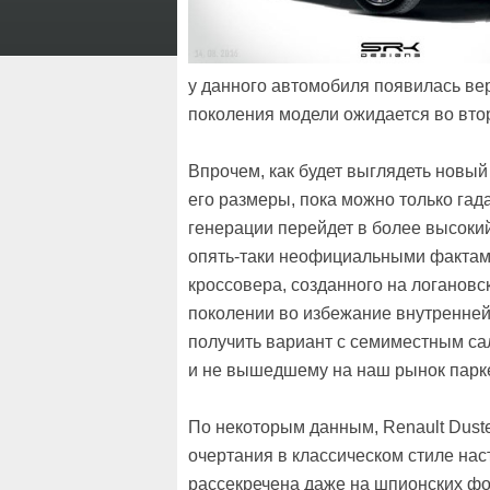
у данного автомобиля появилась в
поколения модели ожидается во вто
Впрочем, как будет выглядеть новый 
его размеры, пока можно только гада
генерации перейдет в более высоки
опять-таки неофициальными фактами
кроссовера, созданного на логанов
поколении во избежание внутренней
получить вариант с семиместным сал
и не вышедшему на наш рынок паркет
По некоторым данным, Renault Duste
очертания в классическом стиле нас
рассекречена даже на шпионских ф