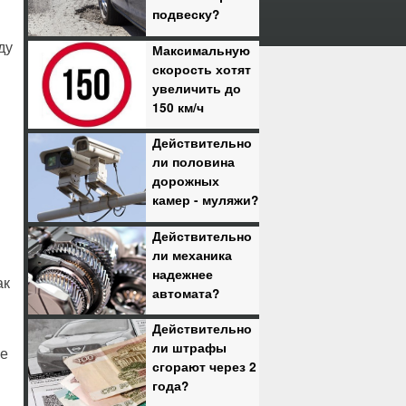
подвеску?
ду
Максимальную
скорость хотят
увеличить до
150 км/ч
Действительно
ли половина
дорожных
камер - муляжи?
Действительно
ли механика
надежнее
ак
автомата?
Действительно
ли штрафы
ые
сгорают через 2
года?