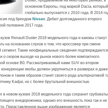
Duster, продаваемом на некоторых рынках, в
основном Европы, под маркой Dacia, который
глобально выпускается с 2010 года. В 2014 го
ерсия под брендом
Nissan
. Дебют долгожданного второго
рой половине 2017 года.
кузов Renault Duster 2018 модельного года и каковы станут
ть на основании слухов о том, что кроссовер при смене
й сегмент. Такие неофициальные сведения подтверждаются
 о скором выходе на рынок нового более компактного
ской основе B0. Рассматриваемый нами SUV во втором
 конкуренции якобы должен укрупниться в размерах и даже
оном и таким образом станет своего рода альтернативой т
нику Kadjar, но с более брутальной внешностью.
r в новом кузове 2018 модельного года сохранит грубоват
тоящего внедорожника, однако его внешность пока так и не
ото. Представленное выше изображение является