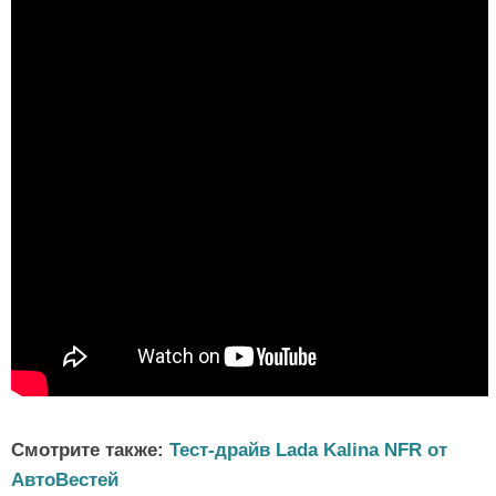
Смотрите также:
Тест-драйв Lada Kalina NFR от
АвтоВестей