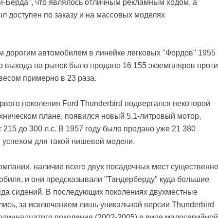
-Берда", что являлось отличным рекламным ходом, а
л доступен по заказу и на массовых моделях
ым дорогим автомобилем в линейке легковых "Фордов" 1955
го выхода на рынок было продано 16 155 экземпляров прот
евесом примерно в 23 раза.
рвого поколения Ford Thunderbird подвергался некоторой
ехническом плане, появился новый 5,1-литровый мотор,
215 до 300 л.с. В 1957 году было продано уже 21 380
 успехом для такой нишевой модели.
омпании, наличие всего двух посадочных мест существенн
биля, и они предсказывали "Тандерберду" куда большие
яда сидений. В последующих поколениях двухместные
лись, за исключением лишь уникальной версии Thunderbird
а одиннадцатого поколения (2002-2005) в виде малосерийной