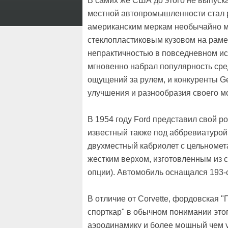
В самих же США до этого не выпуск
местной автопромышленности стал
американским меркам необычайно м
стеклопластиковым кузовом на раме
непрактичностью в повседневном ис
мгновенно набрал популярность ср
ощущений за рулем, и конкуренты G
улучшения и разнообразия своего м
В 1954 году Ford представил свой 
известный также под аббревиатурой
двухместный кабриолет с цельноме
жестким верхом, изготовленным из с
опции). Автомобиль оснащался 193-с
В отличие от Corvette, фордовская 
спорткар" в обычном понимании этог
аэродинамику и более мощный чем у