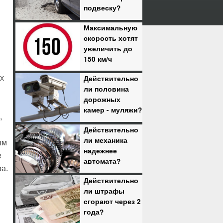
подвеску?
Максимальную
скорость хотят
увеличить до
150 км/ч
х
Действительно
ли половина
дорожных
камер - муляжи?
,
Действительно
ли механика
ым
надежнее
е
автомата?
а.
Действительно
ли штрафы
сгорают через 2
года?