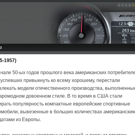
З
5-1957)
ачале 50-ых годов прошлого века американских потребителе
 успевших привыкнуть ко всему хорошему, перестали
влекать модели отечественного производства, выполненны
таромодном довоенном стиле. В то время в США стали
ирать популярность компактные европейские спортивные
омобили, вывезенные в больших количествах американски
датами из Европы.