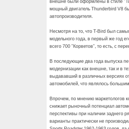
внешне были оформлены в стиле "Ти
мощный двигатель Thunderbird V8 бы
автопроизводителя.
Несмотря на то, что T-Bird был сам
модельного года, в первый же год е
всего 700 "Корветов", то есть, с пер
В последующие два года выпуска пе
модернизации как внешне, так и в т
выдававший в различных версиях от 
автомобилей, что являлось большим
Впрочем, по мнению маркетологов к
снижает рыночный потенциал автомо
перспективы при наличии заднего р
варианты практически не производи
Sports Roadster 1962-1963 годов, д