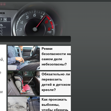
Ремни
безопасности на
самом деле
й,
небезопасны?
е
Обязательно ли
перевозить
детей в детском
кресле?
ми
Как проезжать
выбоины,
чтобы сберечь