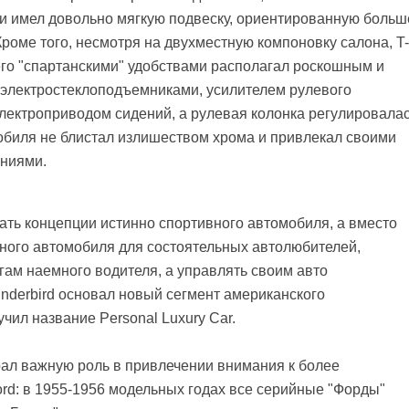
) и имел довольно мягкую подвеску, ориентированную больш
Кроме того, несмотря на двухместную компоновку салона, T-
 его "спартанскими" удобствами располагал роскошным и
 электростеклоподъемниками, усилителем рулевого
электроприводом сидений, а рулевая колонка регулировала
мобиля не блистал излишеством хрома и привлекал своими
иниями.
ать концепции истинно спортивного автомобиля, а вместо
ного автомобиля для состоятельных автолюбителей,
гам наемного водителя, а управлять своим авто
nderbird основал новый сегмент американского
чил название Personal Luxury Car.
рал важную роль в привлечении внимания к более
rd: в 1955-1956 модельных годах все серийные "Форды"