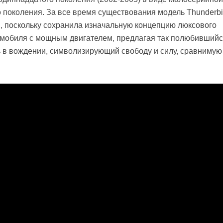
 поколения. За все время существования модель Thunderbi
, поскольку сохранила изначальную концепцию люксового
омобиля с мощным двигателем, предлагая так полюбивший
 в вождении, символизирующий свободу и силу, сравнимую