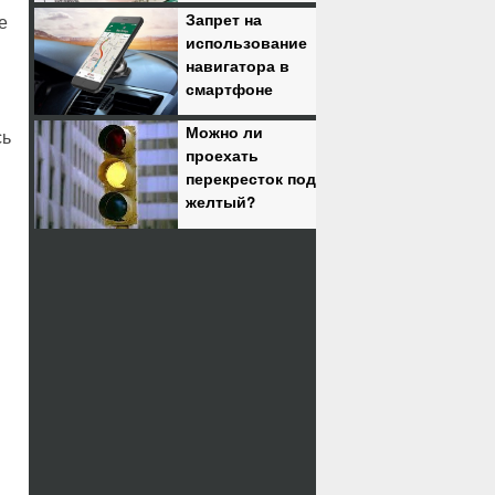
Запрет на
е
использование
навигатора в
смартфоне
Можно ли
сь
проехать
перекресток под
желтый?