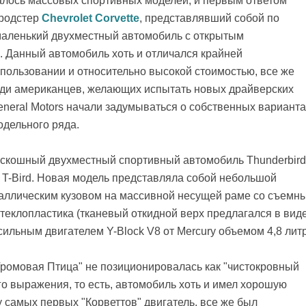
алось массовых спортивных моделей, и первым ответом
 родстер
Chevrolet Corvette
, представлявший собой по
аленький двухместный автомобиль с открытым
. Данный автомобиль хоть и отличался крайней
пользовании и относительно высокой стоимостью, все же
еди американцев, желающих испытать новых драйверских
eneral Motors начали задумываться о собственных варианта
одельного ряда.
роскошный двухместный спортивный автомобиль Thunderbird
 T-Bird. Новая модель представляла собой небольшой
таллическим кузовом на массивной несущей раме со съемн
теклопластика (тканевый откидной верх предлагался в вид
ильным двигателем Y-Block V8 от Mercury объемом 4,8 литр
"Громовая Птица" не позиционировалась как "чистокровный
о выражения, то есть, автомобиль хоть и имел хорошую
 самых первых "Корветтов" двигатель, все же был