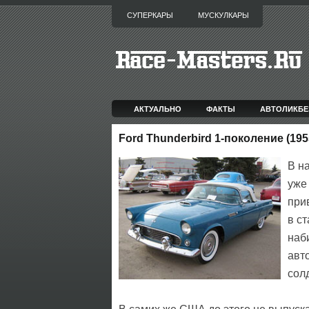
СУПЕРКАРЫ
МУСКУЛКАРЫ
АКТУАЛЬНО
ФАКТЫ
АВТОЛИКБЕ
Ford Thunderbird 1-поколение (195
В н
уже
при
в с
наб
авт
сол