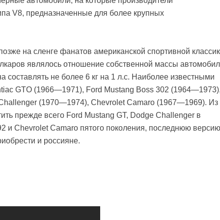
мерные автомобили, на которые производители
па V8, предназначенные для более крупных
позже на сленге фанатов американской спортивной классик
слкаров являлось отношение собственной массы автомоби
а составлять не более 6 кг на 1 л.с. Наиболее известными
iac GTO (1966—1971), Ford Mustang Boss 302 (1964—1973)
hallenger (1970—1974), Chevrolet Camaro (1967—1969). Из
ить прежде всего Ford Mustang GT, Dodge Challenger в
92 и Chevrolet Camaro пятого поколения, последнюю верси
риобрести и россияне.