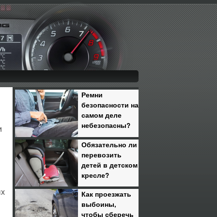
Ремни
безопасности на
самом деле
небезопасны?
и
Обязательно ли
перевозить
детей в детском
кресле?
ых
Как проезжать
выбоины,
чтобы сберечь