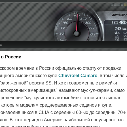
З
 в России
 скором времени в России официально стартуют продажи
ощного американского купе
Chevrolet Camaro
, в том числе 
 "заряженной" версии SS. И хотя современные римейки
чистокровных американцев" называют мускул-карами, само
пределение "мускулистого автомобиля" относится лишь к
екоторым моделям среднеразмерных седанов и купе,
роизводившихся в США с середины 60-ых до середины 70-
одов. В этот период в Америке наибольшей популярностью