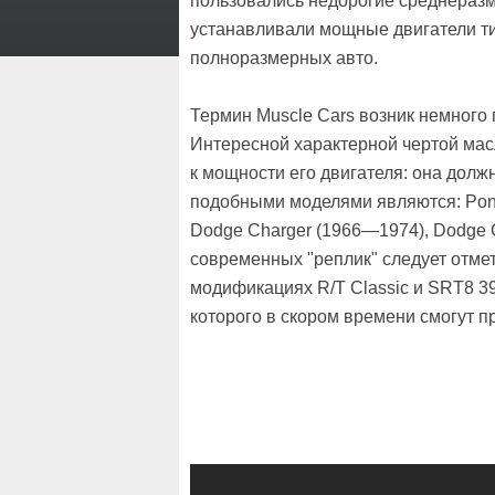
пользовались недорогие среднераз
устанавливали мощные двигатели ти
полноразмерных авто.
Термин Muscle Cars возник немного 
Интересной характерной чертой ма
к мощности его двигателя: она должн
подобными моделями являются: Pont
Dodge Charger (1966—1974), Dodge C
современных "реплик" следует отмет
модификациях R/T Classic и SRT8 3
которого в скором времени смогут п