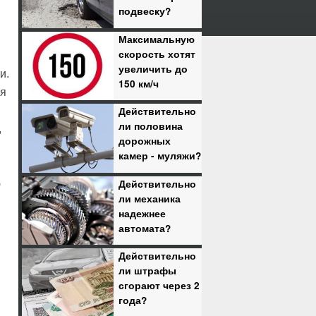
подвеску?
Максимальную
скорость хотят
увеличить до
и.
150 км/ч
ля
Действительно
ли половина
,
дорожных
камер - муляжи?
Действительно
ю
ли механика
надежнее
автомата?
Действительно
ли штрафы
сгорают через 2
года?