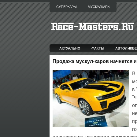
СУПЕРКАРЫ
МУСКУЛКАРЫ
АКТУАЛЬНО
ФАКТЫ
АВТОЛИКБЕ
Продажа мускул-каров начнется и
В
м
в
"
о
н
п
г