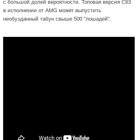
с большой долей вероятности. Топовая версия C63
в исполнении от AMG может выпустить
необузданный табун свыше 500 "лошадей".