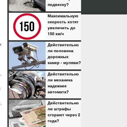
подвеску?
Максимальную
скорость хотят
увеличить до
150 км/ч
х
Действительно
ли половина
дорожных
камер - муляжи?
Действительно
,
ли механика
надежнее
я
автомата?
Действительно
.
ли штрафы
сгорают через 2
года?