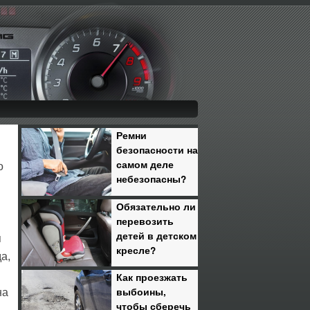
Ремни
безопасности на
самом деле
о
небезопасны?
Обязательно ли
перевозить
детей в детском
я
кресле?
а,
Как проезжать
выбоины,
на
чтобы сберечь