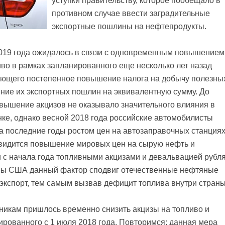
уступки правительству, которое пообещало в
противном случае ввести заградительные
экспортные пошлины на нефтепродукты.
2019 года ожидалось в связи с одновременным повышением
иво в рамках запланированного еще несколько лет назад
ающего постепенное повышение налога на добычу полезны
ие их экспортных пошлин на эквивалентную сумму. До
вышение акцизов не оказывало значительного влияния в
ке, однако весной 2018 года российские автомобилисты
а последние годы ростом цен на автозаправочных станциях
 видится повышение мировых цен на сырую нефть и
 с начала года топливными акцизами и девальвацией рубл
оны США данный фактор сподвиг отечественные нефтяные
экспорт, тем самым вызвав дефицит топлива внутри страны
никам пришлось временно снизить акцизы на топливо и
ированного с 1 июля 2018 года. Повторимся: данная мера