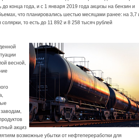
до конца года, и с 1 января 2019 года акцизы на бензин и
ъемах, что планировались шестью месяцами ранее: на 3,7 
 солярки, то есть до 11 892 и 8 258 тысяч рублей
денной
итуации
лой весной,
ние
в
мого
а,
ные
заводам,
продуктов
атный акциз
иятиям возможные убытки от нефтепереработки для