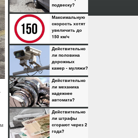
подвеску?
Максимальную
скорость хотят
увеличить до
150 км/ч
Действительно
ли половина
дорожных
камер - муляжи?
Действительно
ли механика
надежнее
т
автомата?
Действительно
ли штрафы
сгорают через 2
ем
года?