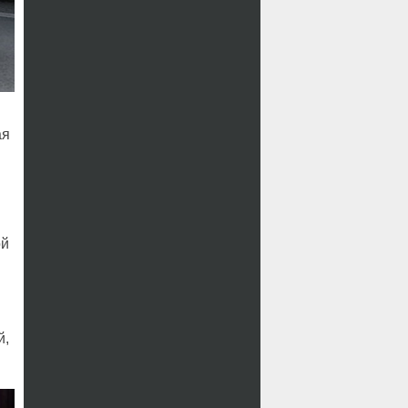
ая
ой
й,