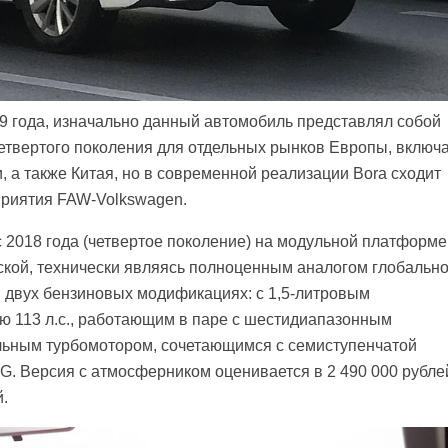
99 года, изначально данный автомобиль представлял собой
четвертого поколения для отдельных рынков Европы, включ
 а также Китая, но в современной реализации Bora сходит
дприятия FAW-Volkswagen.
с 2018 года (четвертое поколение) на модульной платформе
кой, технически являясь полноценным аналогом глобальн
в двух бензиновых модификациях: с 1,5-литровым
 113 л.с., работающим в паре с шестидиапазонным
ильным турбомотором, сочетающимся с семиступенчатой
. Версия с атмосферником оценивается в 2 490 000 рубле
й.