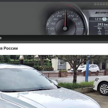
З
 в России