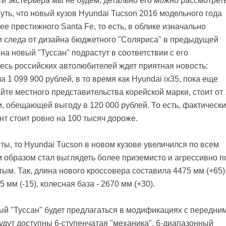
и экстерьера мы не будем, детально его можно рассмотрет
уть, что новый кузов Hyundai Tucson 2016 модельного года
е престижного Santa Fe, то есть, в облике изначально
 и следа от дизайна бюджетного "Соляриса" в предыдущей
на новый "Туссан" подрастут в соответствии с его
есь российских автолюбителей ждет приятная новость:
 1 099 900 рублей, в то время как Hyundai ix35, пока еще
те местного представительства корейской марки, стоит от 
и, обещающей выгоду в 120 000 рублей. То есть, фактически
т стоит ровно на 100 тысяч дороже.
ы, то Hyundai Tucson в новом кузове увеличился по всем
 образом стал выглядеть более приземисто и агрессивно п
тым. Так, длина нового кроссовера составила 4475 мм (+65)
5 мм (-15), колесная база - 2670 мм (+30).
ый "Туссан" будет предлагаться в модификациях с передним
удут доступны 6-ступенчатая "механика", 6-диапазонный