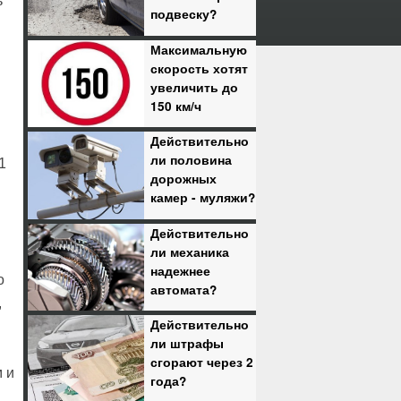
ь
подвеску?
Максимальную
скорость хотят
увеличить до
150 км/ч
Действительно
ли половина
1
дорожных
камер - муляжи?
Действительно
ли механика
надежнее
о
автомата?
,
Действительно
ли штрафы
сгорают через 2
 и
года?