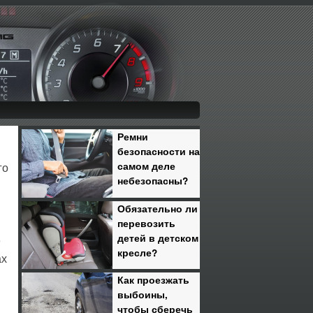
Ремни
безопасности на
самом деле
го
небезопасны?
Обязательно ли
перевозить
детей в детском
е
кресле?
ах
Как проезжать
выбоины,
чтобы сберечь