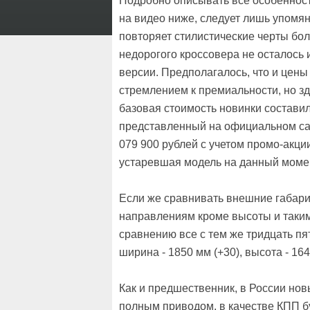
Подробно описывать все особенност
на видео ниже, следует лишь упомян
повторяет стилистические черты боле
недорогого кроссовера не осталось
версии. Предполагалось, что и цены 
стремлением к премиальности, но зд
базовая стоимость новинки составила
представленный на официальном сай
079 900 рублей с учетом промо-акци
устаревшая модель на данный момен
Если же сравнивать внешние габарит
направлениям кроме высоты и таким
сравнению все с тем же тридцать пя
ширина - 1850 мм (+30), высота - 164
Как и предшественник, в России нов
полным приводом, в качестве КПП б