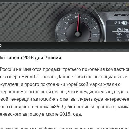
З
i Tucson 2016 для России
 России начинаются продажи третьего поколения компактно
россовера Hyundai Tucson. Данное событие потенциальные
окупатели и просто поклонники корейской марки ждали с
етерпением с нынешней весны, что и неудивительно, ведь в
овой генерации автомобиль стал выглядеть куда интересне
воего предшественника ix35. Дебют новинки прошел в рамк
еневского автошоу в марте 2015 года.