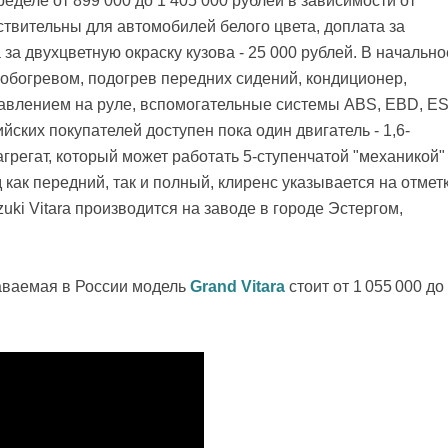
еделе от 899 000 до 1 405 000 рублей в зависимости от
твительны для автомобилей белого цвета, доплата за
а за двухцветную окраску кузова - 25 000 рублей. В начально
 обогревом, подогрев передних сидений, кондиционер,
правлением на руле, вспомогательные системы ABS, EBD, E
йских покупателей доступен пока один двигатель - 1,6-
регат, который может работать 5-ступенчатой "механикой"
как передний, так и полный, клиренс указывается на отмет
uki Vitara производится на заводе в городе Эстергом,
даваемая в России модель
Grand Vitara
стоит от 1 055 000 до