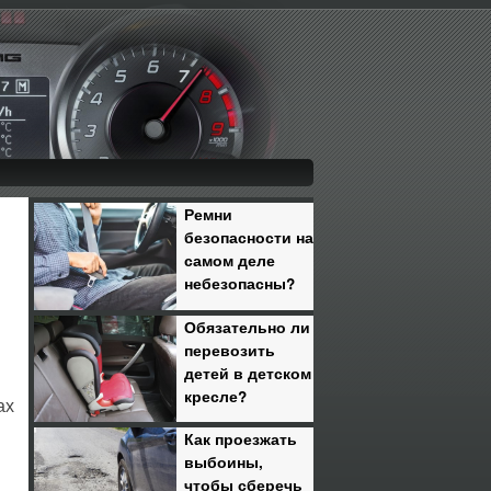
Ремни
безопасности на
самом деле
небезопасны?
Обязательно ли
перевозить
детей в детском
кресле?
ах
Как проезжать
выбоины,
чтобы сберечь