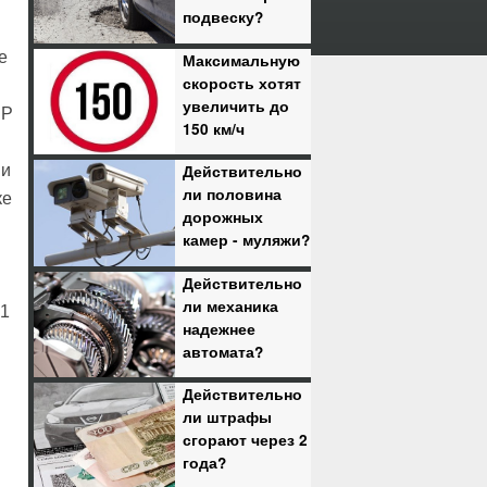
подвеску?
е
Максимальную
скорость хотят
увеличить до
SP
150 км/ч
 и
Действительно
ли половина
ке
дорожных
камер - муляжи?
Действительно
ли механика
 1
надежнее
автомата?
Действительно
ли штрафы
сгорают через 2
года?