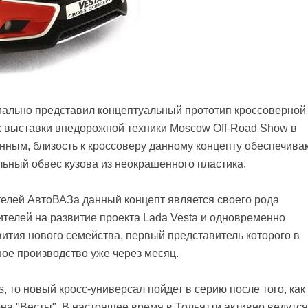
иально представил концептуальный прототип кроссоверной
х выставки внедорожной техники Moscow Off-Road Show в
нным, близость к кроссоверу данному концепту обеспечива
льный обвес кузова из неокрашенного пластика.
елей АвтоВАЗа данный концепт является своего рода
ителей на развитие проекта Lada Vesta и одновременно
ития нового семейства, первый представитель которого в
ное производство уже через месяц.
s, то новый кросс-универсал пойдет в серию после того, как
на "Весты". В настоящее время в Тольятти активно ведутся