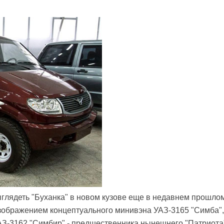
выглядеть "Буханка" в новом кузове еще в недавнем прошло
зображением концептуального минивэна УАЗ-3165 "Симба",
АЗ-3162 "Симбир" - предшественника нынешнего "Патриота