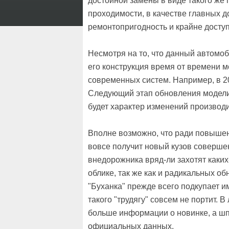
достойной замены в виде такого же
проходимости, в качестве главных д
ремонтопригодность и крайне досту
Несмотря на то, что данный автомо
его конструкция время от времени м
современных систем. Например, в 2
Следующий этап обновления модели н
будет характер изменений производи
Вполне возможно, что ради повышени
вовсе получит новый кузов совершен
внедорожника вряд-ли захотят каки
облике, так же как и радикальных об
"Буханка" прежде всего подкупает и
такого "трудягу" совсем не портит.
больше информации о новинке, а ш
официальных данных.