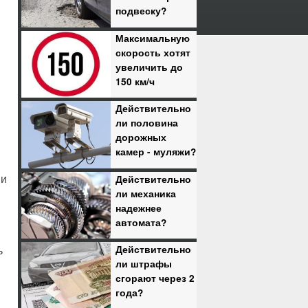
подвеску?
Максимальную
скорость хотят
увеличить до
150 км/ч
Действительно
ли половина
дорожных
камер - муляжи?
Действительно
 и
ли механика
надежнее
автомата?
Действительно
ь
ли штрафы
сгорают через 2
года?