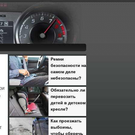
Ремни
безопасности на
самом деле
небезопасны?
ри
Обязательно ли
перевозить
е
детей в детском
кресле?
Как проезжать
выбоины,
т
чтобы сберечь