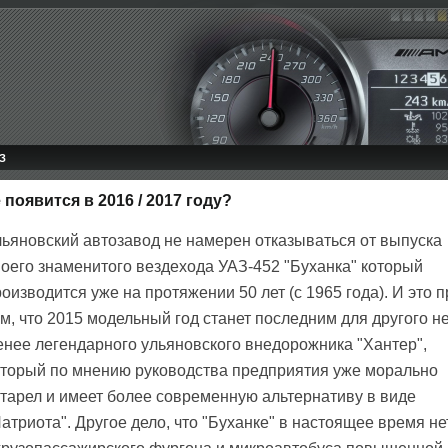
З
появится в 2016 / 2017 году?
льяновский автозавод не намерен отказываться от выпуска
воего знаменитого вездехода УАЗ-452 "Буханка" который
оизводится уже на протяжении 50 лет (с 1965 года). И это п
м, что 2015 модельный год станет последним для другого н
енее легендарного ульяновского внедорожника "Хантер",
оторый по мнению руководства предприятия уже морально
старел и имеет более современную альтернативу в виде
атриота". Другое дело, что "Буханке" в настоящее время не