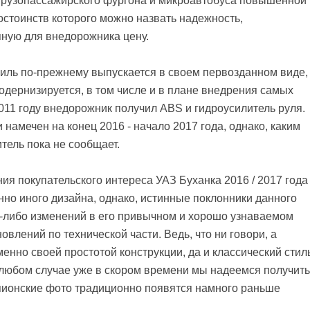
 грузопассажирского фургона и микроавтобуса повышенной
остоинств которого можно назвать надежность,
пную для внедорожника цену.
биль по-прежнему выпускается в своем первозданном виде,
одернизируется, в том числе и в плане внедрения самых
011 году внедорожник получил ABS и гидроусилитель руля.
амечен на конец 2016 - начало 2017 года, однако, каким
тель пока не сообщает.
я покупательского интереса УАЗ Буханка 2016 / 2017 года
но иного дизайна, однако, истинные поклонники данного
х-либо изменений в его привычном и хорошо узнаваемом
новлений по технической части. Ведь, что ни говори, а
менно своей простотой конструкции, да и классический стил
 В любом случае уже в скором времени мы надеемся получить
пионские фото традиционно появятся намного раньше