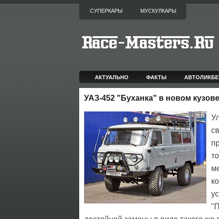
СУПЕРКАРЫ
МУСКУЛКАРЫ
АКТУАЛЬНО
ФАКТЫ
АВТОЛИКБЕ
УАЗ-452 "Буханка" в новом кузове 
У
с
пр
то
м
к
у
"П