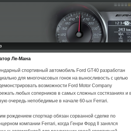
З
атор Ле-Мана
ендарный спортивный автомобиль Ford GT40 разработан
циально для многочасовых гонок на выносливость с целью
демонстрировать возможности Ford Motor Company
режать любых соперников в самых сложных состязаниях и 
вую очередь непобедимые в начале 60-ых Ferrari.
им рождением спорткар обязан сорванной сделке по
ерном компании Ferrari, когда Генри Форд II занялся