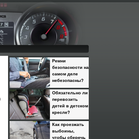
Ремни
безопасности на
самом деле
небезопасны?
Обязательно ли
перевозить
в
детей в детском
кресле?
Как проезжать
выбоины,
чтобы сберечь