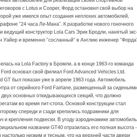
очных автомобилей для реализации своей спортивной
говоров с Lotus и Cooper, Форд остановил свой выбор на
оторой уже имелся опыт создания неплохих автомобилей,
афоне "24 часа Ле-Мана". К разработке нового гоночного
 ведущий конструктор Lola Cars Эрик Бродли, нанятый экс
н Уайер и временно "сосланный" в Англию инженер "Форда
лась на Lola Factory в Бромли, а в конце 1963-го команда
 Ford основал свой филиал Ford Advanced Vehicles Ltd.
d GT был показан уже в апреле 1963 года. Автомобиль
итра от серийного Ford Fairlane, размещенный за сиденьями
з двух основных откидывающихся секций, что должно
регатам во время пит-стопа. Основой конструкции стал
которому спереди и сзади крепились подрамники для
ач и крепления подвески. В угоду аэродинамике автомобиль
фициальном названии GT40 отразилась его полная высота -
 настолько низким и тесным, что на верхней части двери