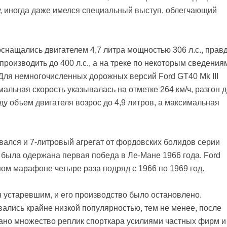
, иногда даже имелся специальный выступ, облегчающий
снащались двигателем 4,7 литра мощностью 306 л.с., правд
производить до 400 л.с., а на треке по некоторым сведения
 Для немногочисленных дорожных версий Ford GT40 Mk III
альная скорость указывалась на отметке 264 км/ч, разгон 
году объем двигателя возрос до 4,9 литров, а максимальная
вался и 7-литровый агрегат от фордовских болидов серии
была одержана первая победа в Ле-Мане 1966 года. Ford
ом марафоне четыре раза подряд с 1966 по 1969 год.
н устаревшим, и его производство было остановлено.
ались крайне низкой популярностью, тем не менее, после
ано множество реплик спорткара усилиями частных фирм и