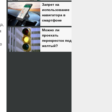
Запрет на
использование
навигатора в
смартфоне
а,
Можно ли
м
проехать
перекресток под
до
желтый?