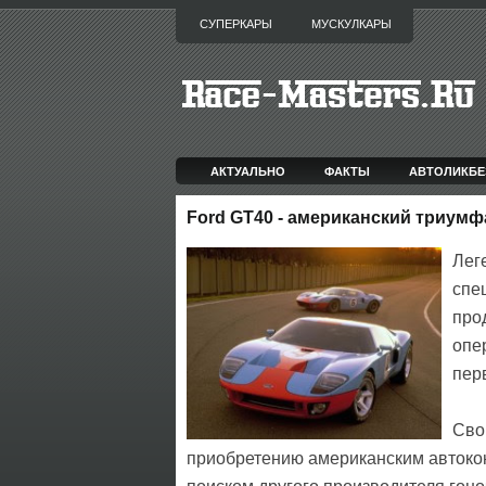
СУПЕРКАРЫ
МУСКУЛКАРЫ
АКТУАЛЬНО
ФАКТЫ
АВТОЛИКБЕ
Ford GT40 - американский триумф
Лег
спе
про
опе
пер
Сво
приобретению американским автоконц