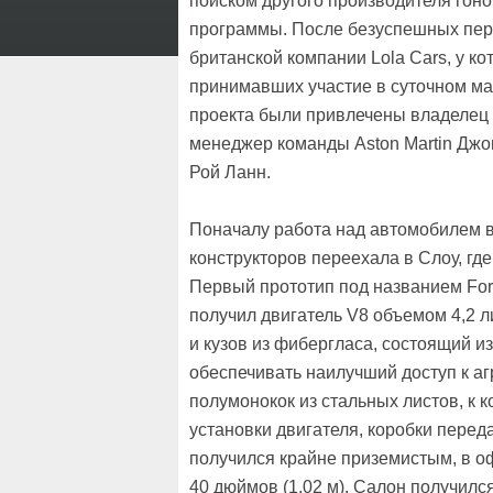
поиском другого производителя гон
программы. После безуспешных пере
британской компании Lola Cars, у к
принимавших участие в суточном мар
проекта были привлечены владелец и
менеджер команды Aston Martin Джо
Рой Ланн.
Поначалу работа над автомобилем ве
конструкторов переехала в Слоу, где
Первый прототип под названием For
получил двигатель V8 объемом 4,2 л
и кузов из фибергласа, состоящий и
обеспечивать наилучший доступ к аг
полумонокок из стальных листов, к 
установки двигателя, коробки перед
получился крайне приземистым, в о
40 дюймов (1,02 м). Салон получился