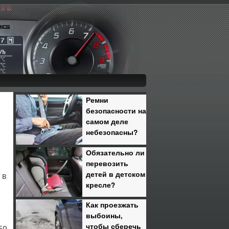
Ремни
безопасности на
самом деле
небезопасны?
Обязательно ли
перевозить
детей в детском
 в
кресле?
Как проезжать
выбоины,
чтобы сберечь