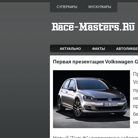
СУПЕРКАРЫ
МУСКУЛКАРЫ
АКТУАЛЬНО
ФАКТЫ
АВТОЛИКБЕ
Первая презентация Volkswagen G
П
V
п
н
п
б
н