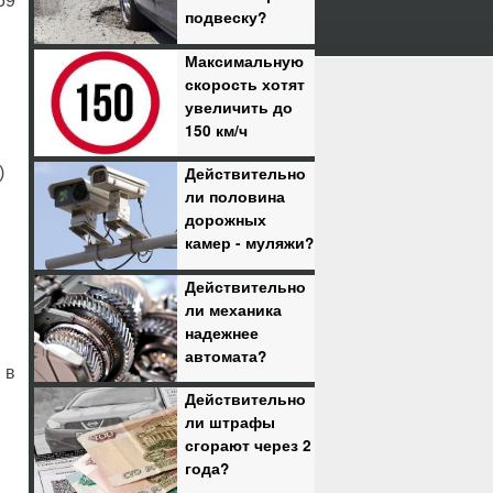
59
подвеску?
Максимальную
скорость хотят
увеличить до
150 км/ч
)
Действительно
ли половина
дорожных
камер - муляжи?
Действительно
ли механика
надежнее
автомата?
 в
Действительно
ли штрафы
сгорают через 2
года?