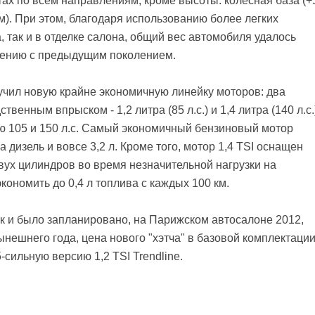
ах по всем направлениям, кроме высоты: колесная база (+
мм). При этом, благодаря использованию более легких
, так и в отделке салона, общий вес автомобиля удалось
внению с предыдущим поколением.
чил новую крайне экономичную линейку моторов: два
енным впрыском - 1,2 литра (85 л.с.) и 1,4 литра (140 л.с.
ью 105 и 150 л.с. Самый экономичный бензиновый мотор
 а дизель и вовсе 3,2 л. Кроме того, мотор 1,4 TSI оснащен
вух цилиндров во время незначительной нагрузки на
кономить до 0,4 л топлива с каждых 100 км.
ак и было запланировано, на Парижском автосалоне 2012,
нешнего года, цена нового "хэтча" в базовой комплектации
-сильную версию 1,2 TSI Trendline.