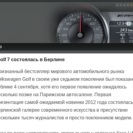
З
olf 7 состоялась в Берлине
ризнанный бестселлер мирового автомобильного рынка
olkswagen Golf в своем уже седьмом поколении был показан
ублике 4 сентября, хотя его первое появление ожидалось
есколько позже на Парижском автосалоне. Первая
резентация самой ожидаемой новинки 2012 года состоялась
ерлинской галерее современного искусства в присутствии
ескольких тысяч журналистов и просто поклонников модели.