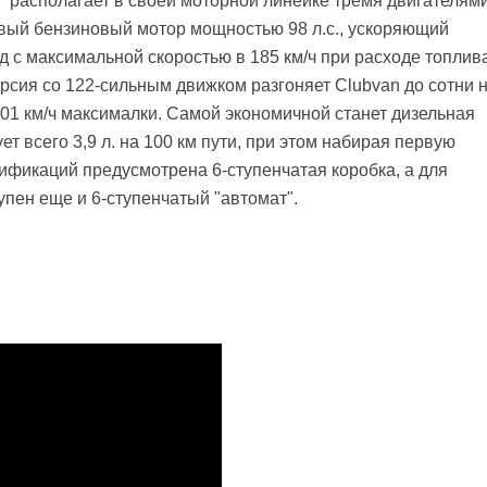
" располагает в своей моторной линейке тремя двигателями
овый бензиновый мотор мощностью 98 л.с., ускоряющий
нд с максимальной скоростью в 185 км/ч при расходе топлив
ерсия со 122-сильным движком разгоняет Clubvan до сотни 
201 км/ч максималки. Самой экономичной станет дизельная
ет всего 3,9 л. на 100 км пути, при этом набирая первую
дификаций предусмотрена 6-ступенчатая коробка, а для
пен еще и 6-ступенчатый "автомат".