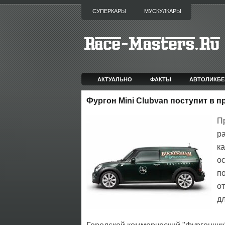
СУПЕРКАРЫ
МУСКУЛКАРЫ
АКТУАЛЬНО
ФАКТЫ
АВТОЛИКБЕ
Фургон Mini Clubvan поступит в п
П
р
к
о
п
от
дл