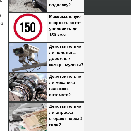
.
подвеску?
а
Максимальную
скорость хотят
на
увеличить до
150 км/ч
Действительно
ли половина
дорожных
камер - муляжи?
Действительно
ли механика
надежнее
автомата?
Действительно
ли штрафы
сгорают через 2
года?