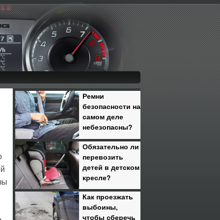
Ремни
безопасности на
самом деле
й
небезопасны?
Обязательно ли
перевозить
о
детей в детском
ой
кресле?
зы
Как проезжать
выбоины,
чтобы сберечь