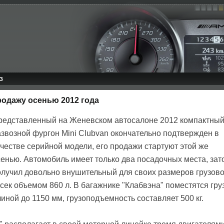
З
родажу осенью 2012 года
редставленный на Женевском автосалоне 2012 компактны
азвозной фургон Mini Clubvan окончательно подтвержден в
ачестве серийной модели, его продажи стартуют этой же
сенью. Автомобиль имеет только два посадочных места, зат
олучил довольно внушительный для своих размеров грузов
сек объемом 860 л. В багажнике "Клабвэна" поместятся гру
иной до 1150 мм, грузоподъемность составляет 500 кг.