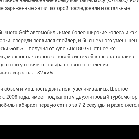
ативное наименование всему компакт-классу (C-класс), но 
е заряженные хэтчи, которой последовали и остальные
ычного Golf: автомобиль имел более широкие колеса и как
арки, спереди появился спойлер, и был немного уменьшен
и Golf GTI получил от купе Audi 80 GT, от нее же
ль, мощность которого с новой системой впрыска топлива
 до сотни у горячего Гольфа первого поколения
ая скорость - 182 км/ч.
и объем и мощность двигателя увеличивались. Шестое
 с 2008 года, имеет под капотом двухлитровый турбомотор
мобиль набирает первую сотню за 7,2 секунды и разгоняется