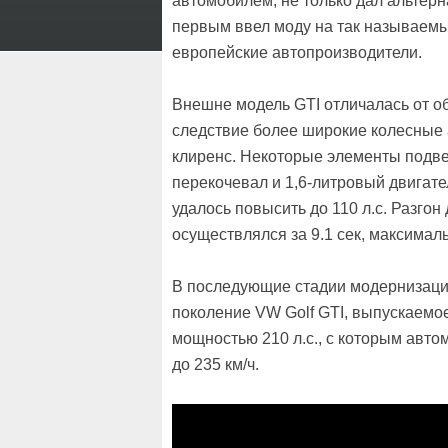
автомобилем, не только дал альтерн
первым ввел моду на так называемы
европейские автопроизводители.
Внешне модель GTI отличалась от об
следствие более широкие колесные 
клиренс. Некоторые элементы подвеск
перекочевал и 1,6-литровый двигате
удалось повысить до 110 л.с. Разгон
осуществлялся за 9.1 сек, максимальн
В последующие стадии модернизаци
поколение VW Golf GTI, выпускаемое
мощностью 210 л.с., с которым авто
до 235 км/ч.