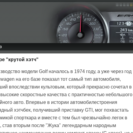
З
ре "крутой хэтч"
зводство модели Golf началось в 1974 году, а уже через год
swagen на его базе показал тот самый тип автомобиля,
ший впоследствии культовым, который прекрасно сочетал в
 высокие скоростные качества с практичностью небольшого
йного авто. Впервые в истории автомобилестроения
ядный хэтчбек, получивший приставку GTI, мог похвастать
микой спорткара и вместе с тем был чрезвычайно легок в
", став вторым после "Жука" легендарным народным