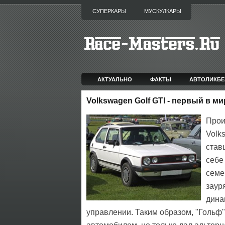
СУПЕРКАРЫ
МУСКУЛКАРЫ
АКТУАЛЬНО
ФАКТЫ
АВТОЛИКБЕ
Volkswagen Golf GTI - первый в ми
Прои
Volk
став
себе
семе
заур
дина
управлении. Таким образом, "Гольф