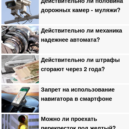
Действительно ли половина
дорожных камер - муляжи?
Действительно ли механика
надежнее автомата?
Действительно ли штрафы
сгорают через 2 года?
Запрет на использование
навигатора в смартфоне
Можно ли проехать
перекресток под желтый?