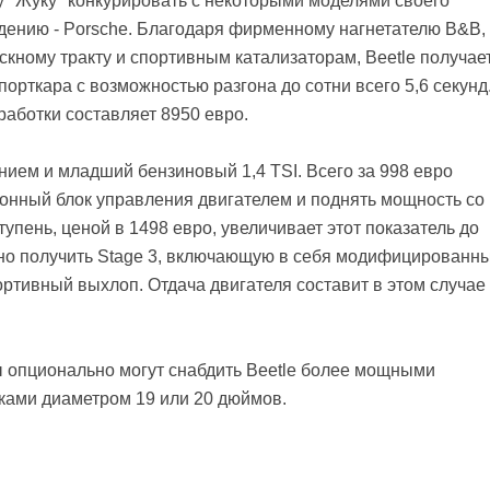
 "Жуку" конкурировать с некоторыми моделями своего
дению - Porsche. Благодаря фирменному нагнетателю B&B,
кному тракту и спортивным катализаторам, Beetle получае
порткара с возможностью разгона до сотни всего 5,6 секунд
аботки составляет 8950 евро.
ем и младший бензиновый 1,4 TSI. Всего за 998 евро
нный блок управления двигателем и поднять мощность со
упень, ценой в 1498 евро, увеличивает этот показатель до
можно получить Stage 3, включающую в себя модифицированн
ортивный выхлоп. Отдача двигателя составит в этом случае
 опционально могут снабдить Beetle более мощными
ками диаметром 19 или 20 дюймов.