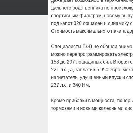
даже дает возможность заряженному
дальнего родственника по происхож
спортивным фильтрам, новому выпус
под капот 320 лошадей и динамику с
Стоимость максимального пакета дор
Специалисты B&B не обошли внимани
можно перепрограммировать электро
158 до 207 лошадиных сил. Вторая ст
221 л.с., а, заплатив 5 950 евро, 
нагнетатель, улучшенный впуск и сп
237 л.с. и 340 Нм.
Кроме прибавки в мощности, тюнеры
тормозами и новыми колесными дис