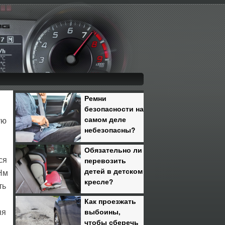
Ремни
безопасности на
самом деле
ую
небезопасны?
Обязательно ли
перевозить
ся
детей в детском
Нм
кресле?
ть
Как проезжать
выбоины,
яя
чтобы сберечь