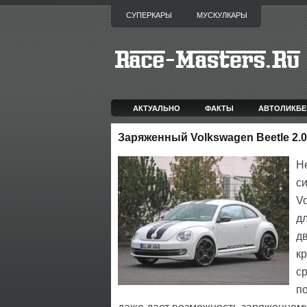
СУПЕРКАРЫ
МУСКУЛКАРЫ
АКТУАЛЬНО
ФАКТЫ
АВТОЛИКБЕ
Заряженный Volkswagen Beetle 2.
Н
си
V
дл
д
к
с
п