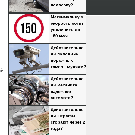
подвеску?
т
Максимальную
скорость хотят
.
увеличить до
150 км/ч
Действительно
ли половина
дорожных
камер - муляжи?
ый
Действительно
ли механика
надежнее
автомата?
Действительно
ли штрафы
сгорают через 2
года?