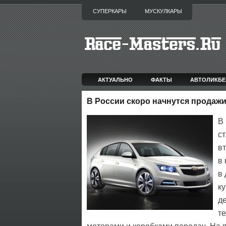
СУПЕРКАРЫ
МУСКУЛКАРЫ
АКТУАЛЬНО
ФАКТЫ
АВТОЛИКБЕ
В России скоро начнутся продажи 
В
с
в
в
в 
к
де
те