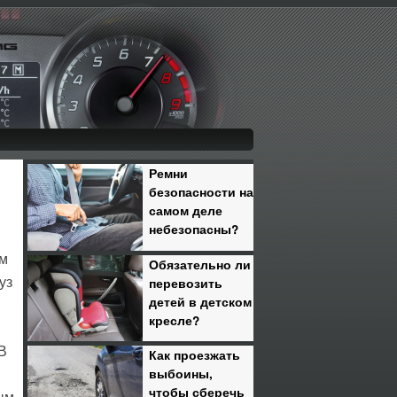
Ремни
безопасности на
самом деле
небезопасны?
ам
Обязательно ли
перевозить
уз
детей в детском
кресле?
 В
Как проезжать
выбоины,
чтобы сберечь