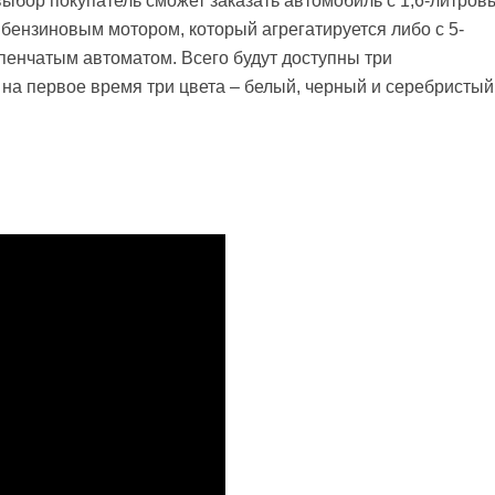
выбор покупатель сможет заказать автомобиль с 1,6-литров
.) бензиновым мотором, который агрегатируется либо с 5-
упенчатым автоматом. Всего будут доступны три
е на первое время три цвета – белый, черный и серебристый