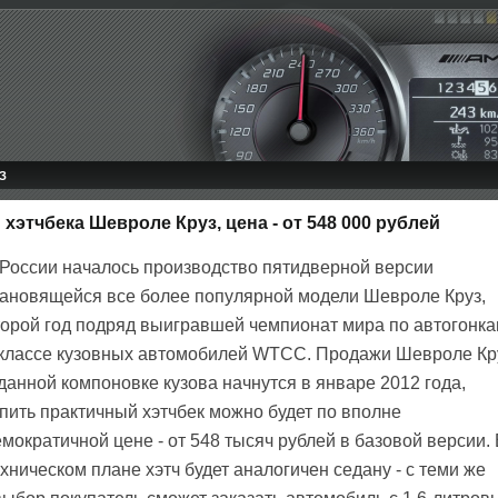
З
хэтчбека Шевроле Круз, цена - от 548 000 рублей
 России началось производство пятидверной версии
тановящейся все более популярной модели Шевроле Круз,
торой год подряд выигравшей чемпионат мира по автогонк
 классе кузовных автомобилей WTCC. Продажи Шевроле Кр
данной компоновке кузова начнутся в январе 2012 года,
упить практичный хэтчбек можно будет по вполне
мократичной цене - от 548 тысяч рублей в базовой версии.
хническом плане хэтч будет аналогичен седану - с теми же