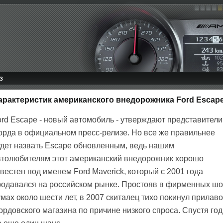
З
характеристик американского внедорожника Ford Escap
ord Escape - новый автомобиль - утверждают представители
орда в официальном пресс-релизе. Но все же правильнее
удет назвать Escape обновленным, ведь нашим
втолюбителям этот американский внедорожник хорошо
вестен под именем Ford Maverick, который с 2001 года
родавался на российском рынке. Простояв в фирменных шо
мах около шести лет, в 2007 скиталец тихо покинул прилаво
рдовского магазина по причине низкого спроса. Спустя год