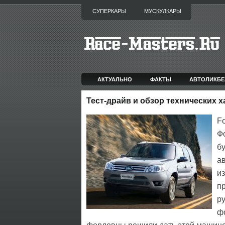
СУПЕРКАРЫ
МУСКУЛКАРЫ
АКТУАЛЬНО
ФАКТЫ
АВТОЛИКБЕ
Тест-драйв и обзор технических 
F
Ф
б
а
из
п
ру
фо