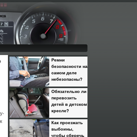
Ремни
e
безопасности на
самом деле
небезопасны?
Обязательно ли
перевозить
детей в детском
кресле?
у-
к
Как проезжать
выбоины,
чтобы сберечь