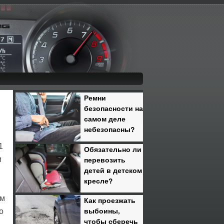
Ремни
безопасности на
самом деле
небезопасны?
1
Обязательно ли
перевозить
м
детей в детском
кресле?
ем
Как проезжать
выбоины,
о
чтобы сберечь