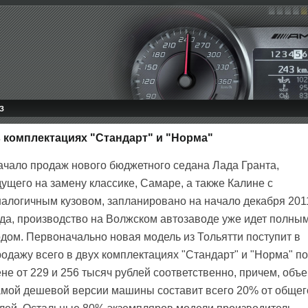
З
в комплектациях "Стандарт" и "Норма"
ачало продаж нового бюджетного седана Лада Гранта,
ущего на замену классике, Самаре, а также Калине с
налогичным кузовом, запланировано на начало декабря 201
ода, производство на Волжском автозаводе уже идет полны
одом. Первоначально новая модель из Тольятти поступит в
одажу всего в двух комплектациях "Стандарт" и "Норма" по
не от 229 и 256 тысяч рублей соответственно, причем, объ
амой дешевой версии машины составит всего 20% от общег