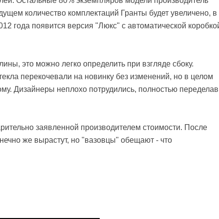
лей. Остальные 80% экземпляров модели производитель
удущем количество комплектаций Гранты будет увеличено, в
012 года появится версия "Люкс" с автоматической коробко
лины, это можно легко определить при взгляде сбоку.
стекла перекочевали на новинку без изменений, но в целом
му. Дизайнеры неплохо потрудились, полностью переделав
рительно заявленной производителем стоимости. После
нечно же вырастут, но "вазовцы" обещают - что