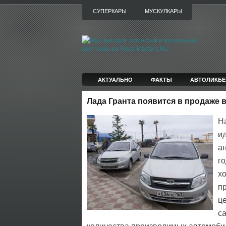
СУПЕРКАРЫ
МУСКУЛКАРЫ
АКТУАЛЬНО
ФАКТЫ
АВТОЛИКБЕ
Лада Гранта появится в продаже 
Н
ид
а
г
х
пр
це
с