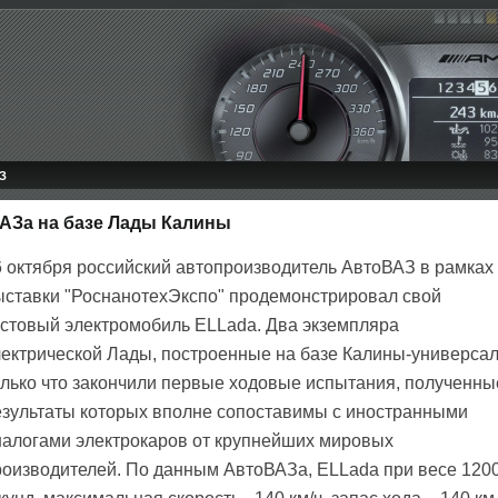
З
ВАЗа на базе Лады Калины
6 октября российский автопроизводитель АвтоВАЗ в рамках
ыставки "РоснанотехЭкспо" продемонстрировал свой
естовый электромобиль ELLada. Два экземпляра
лектрической Лады, построенные на базе Калины-универсал
олько что закончили первые ходовые испытания, полученны
езультаты которых вполне сопоставимы с иностранными
налогами электрокаров от крупнейших мировых
роизводителей. По данным АвтоВАЗа, ELLada при весе 120