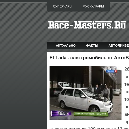
СУПЕРКАРЫ
МУСКУЛКАРЫ
АКТУАЛЬНО
ФАКТЫ
АВТОЛИКБЕ
ELLada - электромобиль от Авто
2
в
т
э
т
р
а
п