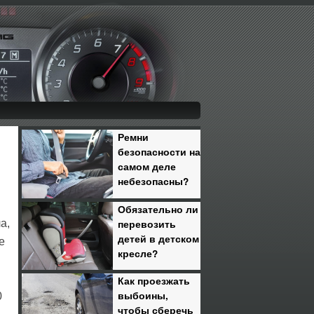
Ремни
безопасности на
самом деле
небезопасны?
Обязательно ли
перевозить
а,
детей в детском
е
кресле?
Как проезжать
выбоины,
0
чтобы сберечь