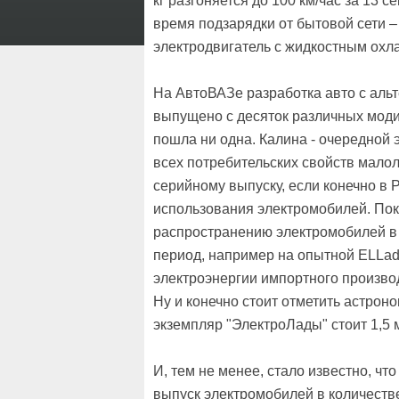
кг разгоняется до 100 км/час за 13 с
время подзарядки от бытовой сети –
электродвигатель с жидкостным охл
На АвтоВАЗе разработка авто с аль
выпущено с десяток различных моди
пошла ни одна. Калина - очередной 
всех потребительских свойств малол
серийному выпуску, если конечно в 
использования электромобилей. Пока
распространению электромобилей в 
период, например на опытной ELLad
электроэнергии импортного произво
Ну и конечно стоит отметить астрон
экземпляр "ЭлектроЛады" стоит 1,5 
И, тем не менее, стало известно, чт
выпуск электромобилей в количестве