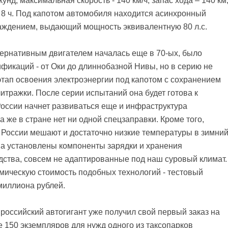
екунд, максимальная скорость - 140 км/ч, запас хода – 140 км
 8 ч. Под капотом автомобиля находится асинхронный
аждением, выдающий мощность эквивалентную 80 л.с.
тернативным двигателем началась еще в 70-ых, было
фикаций - от Оки до длиннобазной Нивы, но в серию не
этап освоения электроэнергии под капотом с сохранением
итражки. После серии испытаний она будет готова к
России начнет развиваться еще и инфраструктура
 же в стране нет ни одной спецзаправки. Кроме того,
России мешают и достаточно низкие температуры в зимни
a установлены компоненты зарядки и хранения
дства, совсем не адаптированные под наш суровый климат.
омическую стоимость подобных технологий - тестовый
миллиона рублей.
о российский автогигант уже получил свой первый заказ на
 150 экземпляров для нужд одного из таксопарков