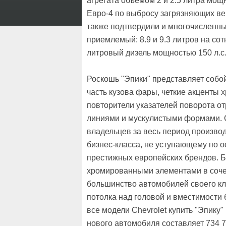
агрегата объемом 2 и 2.5 литра мощ
Евро-4 по выбросу загрязняющих ве
также подтвердили и многочисленны
приемлемый: 8.9 и 9.3 литров на сот
литровый дизель мощностью 150 л.с
Роскошь "Эпики" представляет соб
часть кузова фары, четкие акценты 
повторители указателей поворота от
линиями и мускулистыми формами. Ch
владельцев за весь период производ
бизнес-класса, не уступающему по 
престижных европейских брендов. Б
хромированными элементами в сочет
большинство автомобилей своего кл
потолка над головой и вместимости 
все модели Chevrolet купить "Эпику
нового автомобиля составляет 734 7