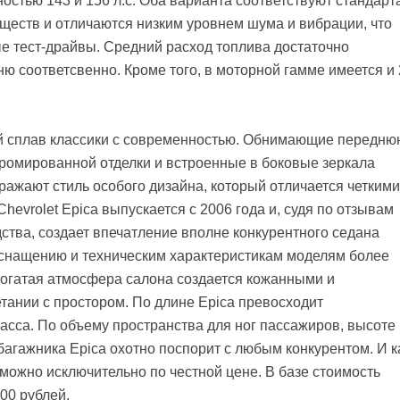
ностью 143 и 156 л.с. Оба варианта соответствуют стандарт
ществ и отличаются низким уровнем шума и вибрации, что
е тест-драйвы. Средний расход топлива достаточно
ню соответсвенно. Кроме того, в моторной гамме имеется и 
.
ой сплав классики с современностью. Обнимающие передню
хромированной отделки и встроенные в боковые зеркала
ражают стиль особого дизайна, который отличается четкими
evrolet Epica выпускается с 2006 года и, судя по отзывам
ства, создает впечатление вполне конкурентного седана
оснащению и техническим характеристикам моделям более
огатая атмосфера салона создается кожанными и
ании с простором. По длине Epica превосходит
асса. По объему пространства для ног пассажиров, высоте
багажника Epica охотно поспорит с любым конкурентом. И к
" можно исключительно по честной цене. В базе стоимость
00 рублей.