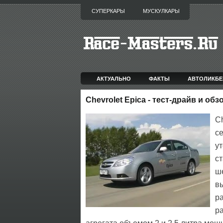
СУПЕРКАРЫ
МУСКУЛКАРЫ
АКТУАЛЬНО
ФАКТЫ
АВТОЛИКБЕ
Chevrolet Epica - тест-драйв и об
C
се
у
с
ш
в
р
р