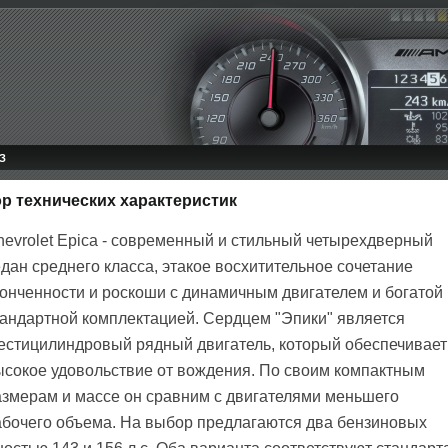
З
зор технических характеристик
hevrolet Epica - современный и стильный четырехдверный
дан среднего класса, этакое восхитительное сочетание
тонченности и роскоши с динамичным двигателем и богатой
тандартной комплектацией. Сердцем "Эпики" является
естицилиндровый рядный двигатель, который обеспечивает
ысокое удовольствие от вождения. По своим компактным
азмерам и массе он сравним с двигателями меньшего
абочего объема. На выбор предлагаются два бензиновых