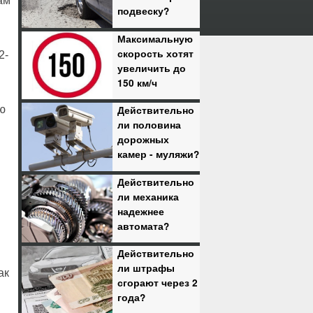
ам
подвеску?
Максимальную
скорость хотят
2-
увеличить до
150 км/ч
ю
Действительно
ли половина
дорожных
камер - муляжи?
Действительно
ли механика
надежнее
автомата?
Действительно
ли штрафы
ак
сгорают через 2
года?