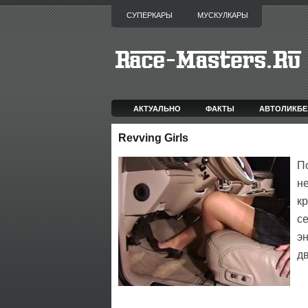
СУПЕРКАРЫ
МУСКУЛКАРЫ
АКТУАЛЬНО
ФАКТЫ
АВТОЛИКБЕ
Revving Girls
П
н
кр
с
э
д