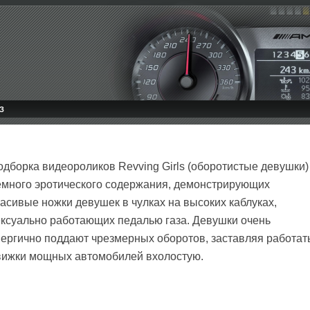
З
одборка видеороликов Revving Girls (оборотистые девушки)
емного эротического содержания, демонстрирующих
асивые ножки девушек в чулках на высоких каблуках,
ексуально работающих педалью газа. Девушки очень
нергично поддают чрезмерных оборотов, заставляя работат
вижки мощных автомобилей вхолостую.