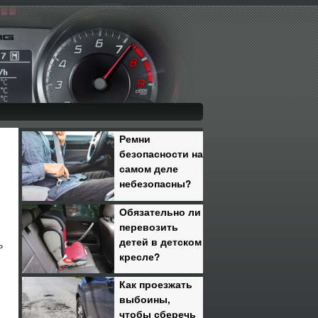
Ремни
безопасности на
самом деле
небезопасны?
Обязательно ли
перевозить
детей в детском
ь
кресле?
Как проезжать
выбоины,
чтобы сберечь