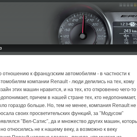
З
о отношению к французским автомобилям - в частности к
томобилям компании Renault - люди делились на тех, кому
зайн этих машин нравится, и на тех, кто откровенно чего-то
допонимает, причем в нашей стране тех, кто недопонимает,
ло гораздо больше. Но, тем не менее, компания Renault не
росала своих просветительских функций, за "Модусом"
оявлялся "Вел-Сатис", да и множество других машин, котор
но относились не к нашему веку, а возможно к веку