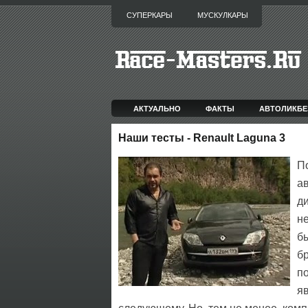
СУПЕРКАРЫ
МУСКУЛКАРЫ
АКТУАЛЬНО
ФАКТЫ
АВТОЛИКБЕ
Наши тесты - Renault Laguna 3
П
ав
ди
не
бы
б
п
яв