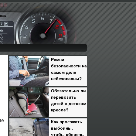
Ремни
безопасности на
самом деле
небезопасны?
Обязательно ли
перевозить
детей в детском
кресле?
ые
Как проезжать
выбоины,
чтобы сберечь