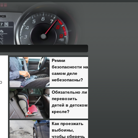
Ремни
безопасности на
самом деле
небезопасны?
о
Обязательно ли
перевозить
детей в детском
кресле?
Как проезжать
выбоины,
чтобы сберечь