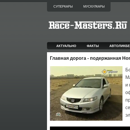
СУПЕРКАРЫ
МУСКУЛКАРЫ
АКТУАЛЬНО
ФАКТЫ
АВТОЛИКБЕ
Главная дорога - подержанная Ho
Б
М
и
о
п
с
э