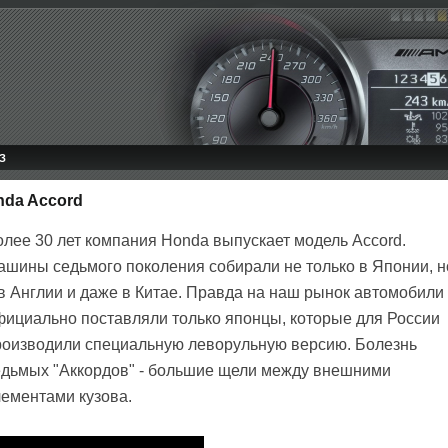
З
nda Accord
олее 30 лет компания Honda выпускает модель Accord.
ашины седьмого поколения собирали не только в Японии, н
 в Англии и даже в Китае. Правда на наш рынок автомобили
фициально поставляли только японцы, которые для России
роизводили специальную леворульную версию. Болезнь
едьмых "Аккордов" - большие щели между внешними
лементами кузова.